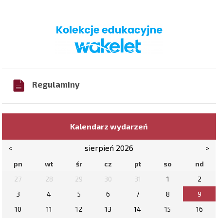
Regulaminy
Kalendarz wydarzeń
<
sierpień 2026
>
pn
wt
śr
cz
pt
so
nd
27
28
29
30
31
1
2
3
4
5
6
7
8
9
10
11
12
13
14
15
16