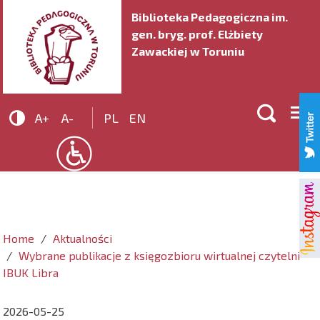
Biblioteka Pedagogiczna im.
gen. bryg. prof. Elżbiety
Zawackiej w Toruniu


A+
A-
PL
EN
Home
Aktualności
Wybrane publikacje z księgozbioru wirtualnej czytelni
IBUK Libra
2026-05-25