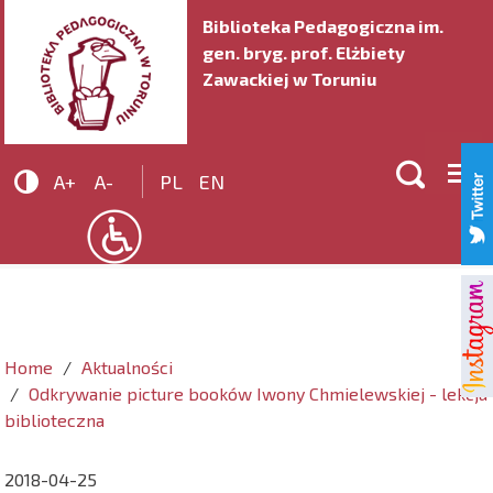
Biblioteka Pedagogiczna im.
gen. bryg. prof. Elżbiety
Zawackiej w Toruniu


A+
A-
PL
EN
Home
Aktualności
Odkrywanie picture booków Iwony Chmielewskiej - lekcja
biblioteczna
2018-04-25