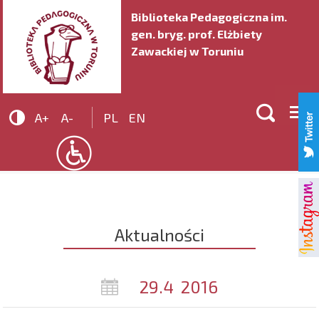
Biblioteka Pedagogiczna im.
gen. bryg. prof. Elżbiety
Zawackiej w Toruniu


A+
A-
PL
EN
Aktualności
29.4
2016