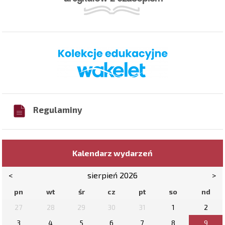
Regulaminy
Kalendarz wydarzeń
<
sierpień 2026
>
pn
wt
śr
cz
pt
so
nd
27
28
29
30
31
1
2
3
4
5
6
7
8
9