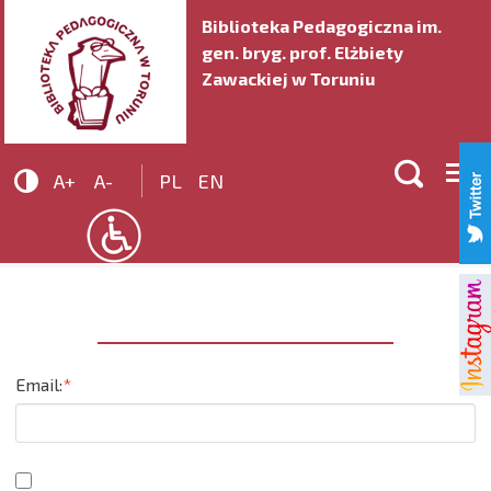
Biblioteka Pedagogiczna im.
gen. bryg. prof. Elżbiety
Zawackiej w Toruniu


A+
A-
PL
EN
Email:
*