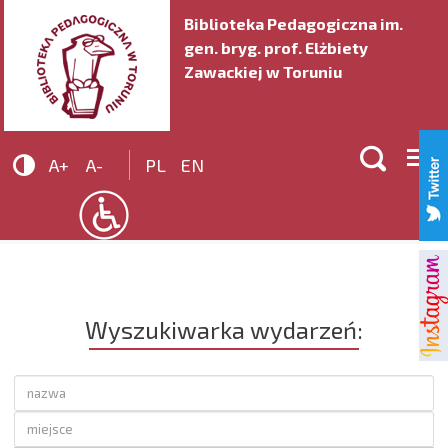
Biblioteka Pedagogiczna im.
gen. bryg. prof. Elżbiety
Zawackiej w Toruniu


A+
A-
PL
EN
Wyszukiwarka wydarzeń: