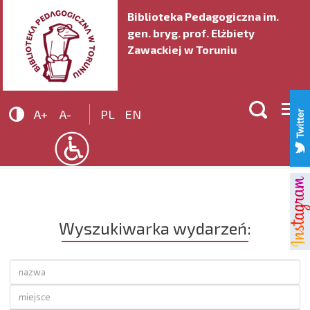
Biblioteka Pedagogiczna im.
gen. bryg. prof. Elżbiety
Zawackiej w Toruniu


A+
A-
PL
EN
Wyszukiwarka wydarzeń: