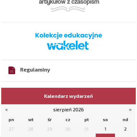
Regulaminy
Kalendarz wydarzeń
<
sierpień 2026
>
pn
wt
śr
cz
pt
so
nd
27
28
29
30
31
1
2