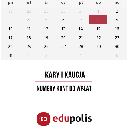
pn
wt
śr
cz
pt
so
nd
27
28
29
30
31
1
2
3
4
5
6
7
8
9
10
11
12
13
14
15
16
17
18
19
20
21
22
23
24
25
26
27
28
29
30
31
1
2
3
4
5
6