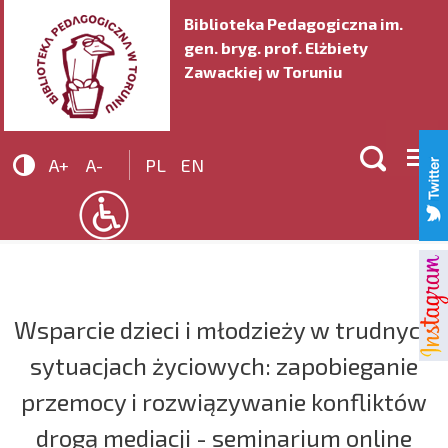
Biblioteka Pedagogiczna im.
gen. bryg. prof. Elżbiety
Zawackiej w Toruniu


A+
A-
PL
EN
Wsparcie dzieci i młodzieży w trudnych
sytuacjach życiowych: zapobieganie
przemocy i rozwiązywanie konfliktów
drogą mediacji - seminarium online