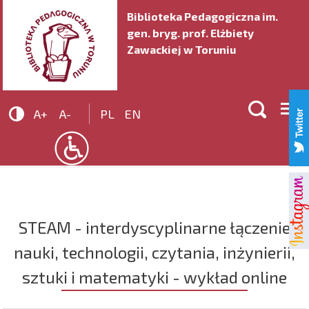
Biblioteka Pedagogiczna im.
gen. bryg. prof. Elżbiety
Zawackiej w Toruniu


A+
A-
PL
EN
STEAM - interdyscyplinarne łączenie
nauki, technologii, czytania, inżynierii,
sztuki i matematyki - wykład online