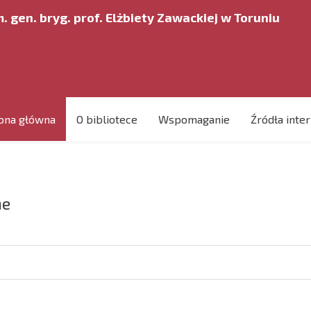
. gen. bryg. prof. Elżbiety Zawackiej w Toruniu
ona główna
O bibliotece
Wspomaganie
Źródła inte
ne