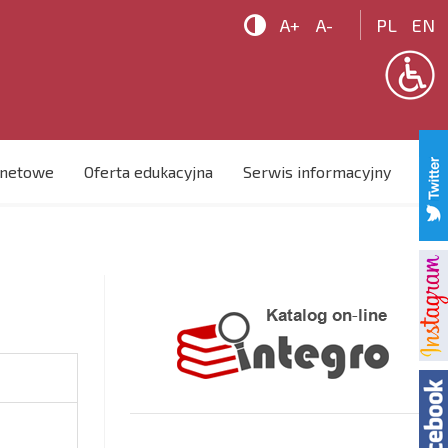

A+
A-
PL
EN
rnetowe
Oferta edukacyjna
Serwis informacyjny
