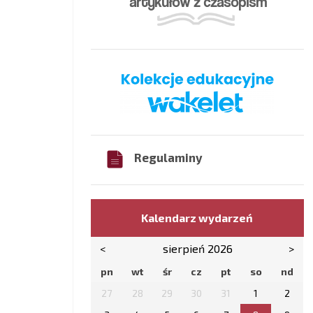
Regulaminy
Kalendarz wydarzeń
<
sierpień 2026
>
pn
wt
śr
cz
pt
so
nd
27
28
29
30
31
1
2