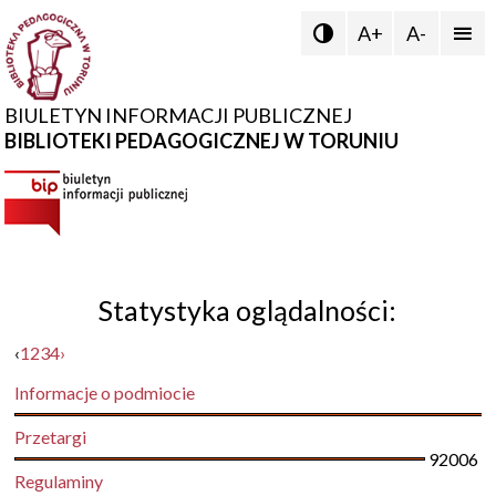
A+
A-


BIULETYN INFORMACJI PUBLICZNEJ
BIBLIOTEKI PEDAGOGICZNEJ W TORUNIU
Statystyka oglądalności:
‹
1
2
3
4
›
Informacje o podmiocie
Przetargi
92006
Regulaminy