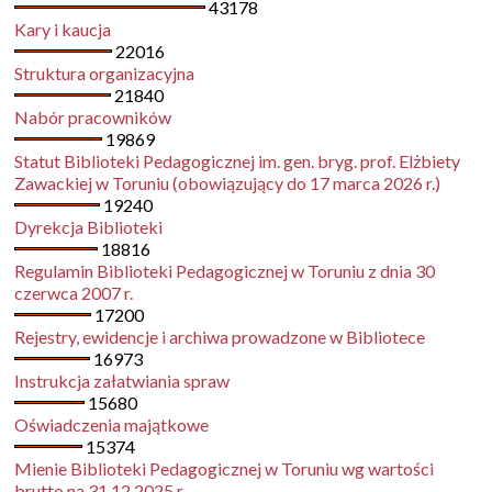
43178
Kary i kaucja
22016
Struktura organizacyjna
21840
Nabór pracowników
19869
Statut Biblioteki Pedagogicznej im. gen. bryg. prof. Elżbiety
Zawackiej w Toruniu (obowiązujący do 17 marca 2026 r.)
19240
Dyrekcja Biblioteki
18816
Regulamin Biblioteki Pedagogicznej w Toruniu z dnia 30
czerwca 2007 r.
17200
Rejestry, ewidencje i archiwa prowadzone w Bibliotece
16973
Instrukcja załatwiania spraw
15680
Oświadczenia majątkowe
15374
Mienie Biblioteki Pedagogicznej w Toruniu wg wartości
brutto na 31.12.2025 r.