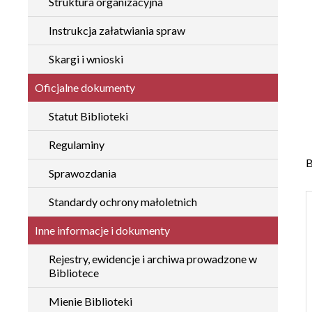
Struktura organizacyjna
Instrukcja załatwiania spraw
Skargi i wnioski
Oficjalne dokumenty
Statut Biblioteki
Regulaminy
B
Sprawozdania
Standardy ochrony małoletnich
Inne informacje i dokumenty
Rejestry, ewidencje i archiwa prowadzone w
Bibliotece
Mienie Biblioteki