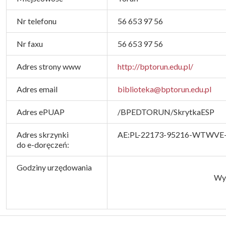
Nr telefonu
56 653 97 56
Nr faxu
56 653 97 56
Adres strony www
http://bptorun.edu.pl/
Adres email
biblioteka@bptorun.edu.pl
Adres ePUAP
/BPEDTORUN/SkrytkaESP
Adres skrzynki
AE:PL-22173-95216-WTWVE
do e-doręczeń:
Godziny urzędowania
Wyp