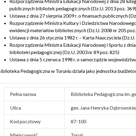
Rozporządzenia Ministra Edukacji Narodowej z dnia 28 luteg
publicznych bibliotek pedagogicznych (Dz.U. 2013 poz. 369
Ustawa z dnia 27 sierpnia 2009 r. o finansach publicznych (D
Rozporządzenie Ministra Kultury i Dziedzictwa Narodowego 
ewidencji materiałów bibliotecznych (Dz.U. 2008 nr 205 poz
Ustawa z dnia 26 stycznia 1982 r. – Karta Nauczyciela (Dz.U.
Rozporządzenia Ministra Edukacji Narodowej i Sportu z dnia
biblioteki pedagogicznej (Dz.U. 2003 nr 89 poz. 825)
Ustawa z dnia 5 czerwca 1998 r. o samorządzie województwa
iblioteka Pedagogiczna w Toruniu działa jako jednostka budżeto
Pełna nazwa
Biblioteka Pedagogiczna im. gen
Ulica
gen. Jana Henryka Dąbrowskie
Kod pocztowy
87-100
Miejscowość
Toruń