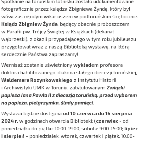
Spotkanie na toruńskim lotnisku zostało udokumentowane
fotograficznie przez księdza Zbigniewa Żyndę, który był
wówczas młodym wikariuszem w podtoruńskim Grębocinie.
Ksiądz Zbigniew Żynda
, będący obecnie proboszczem
w Parafii pw. Trójcy Świętej w Książkach (dekanat
wąbrzeski), z okazji przypadającego w tym roku jubileuszu
przygotował wraz z naszą Biblioteką wystawę, na którą
serdecznie Państwa zapraszamy!
Wernisaż zostanie uświetniony
wykład
em profesora
doktora habilitowanego, diakona stałego diecezji toruńskiej,
Waldemara Rozynkowskiego
z Instytutu Historii
i Archiwistyki UMK w Toruniu, zatytułowanym:
Związki
papieża Jana Pawła II z diecezją toruńską: przed wyborem
na papieża, pielgrzymka, ślady pamięci
.
Wystawa będzie dostępna
od 10 czerwca do 16 sierpnia
2024 r.
w godzinach otwarcia Biblioteki: (
czerwiec
- od
poniedziałku do piątku: 10:00-19:00, sobota: 9:00-15:00;
lipiec
i sierpień
- poniedziałek, wtorek, czwartek i piątek: 10:00-