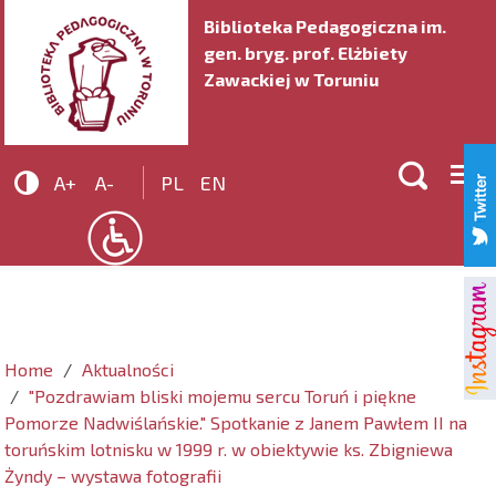
Biblioteka Pedagogiczna im.
gen. bryg. prof. Elżbiety
Zawackiej w Toruniu


A+
A-
PL
EN
Home
Aktualności
"Pozdrawiam bliski mojemu sercu Toruń i piękne
Pomorze Nadwiślańskie." Spotkanie z Janem Pawłem II na
toruńskim lotnisku w 1999 r. w obiektywie ks. Zbigniewa
Żyndy – wystawa fotografii