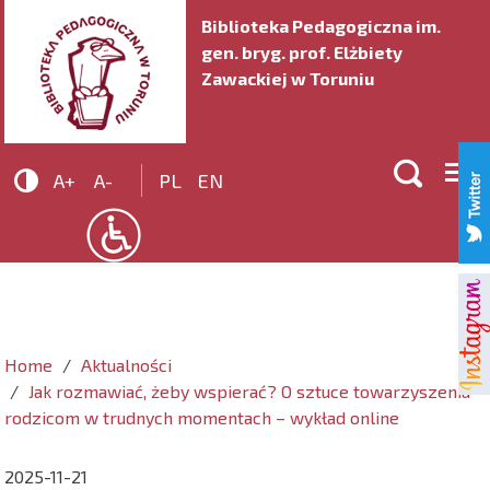
Biblioteka Pedagogiczna im.
gen. bryg. prof. Elżbiety
Zawackiej w Toruniu


A+
A-
PL
EN
Home
Aktualności
Jak rozmawiać, żeby wspierać? O sztuce towarzyszenia
rodzicom w trudnych momentach – wykład online
2025-11-21