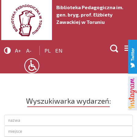
Biblioteka Pedagogiczna im.
gen. bryg. prof. Elżbiety
Zawackiej w Toruniu


A+
A-
PL
EN
Wyszukiwarka wydarzeń: